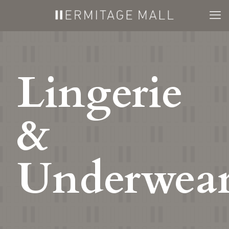
Lingerie
&
Underwea