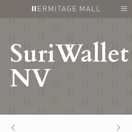
SuriWallet
NV